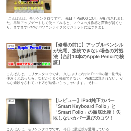
こんばんは。モリケンタロウです。 先日「iPadOS 13.4」が配信されまし
た。早速アップデートして使ってみると、マウスの操作感と変換が賢くな
り、ますますiPadがパソコンライクのガジェットに近づきまし...
【修理の前に】アップルペンシル
iPad
が充電、接続できない場合の対処
法【合計10本のApple Pencilで検
証】
こんばんは。モリケンタロウです。 久しぶりにApple Pencilの第一世代を
使おうと思ったら、なぜかうまく接続できない、iPadに認識されない。 そ
んな経験をされている方が結構いらっしゃいます。 それ...
【レビュー】iPad純正カバー
iPad
「Smart Keyboard Folio」と
「Smart Folio」の徹底比較！失
敗しないカバー選びのコツ！
こんばんは、モリケンタロウです。 今日は最近僕が愛用している