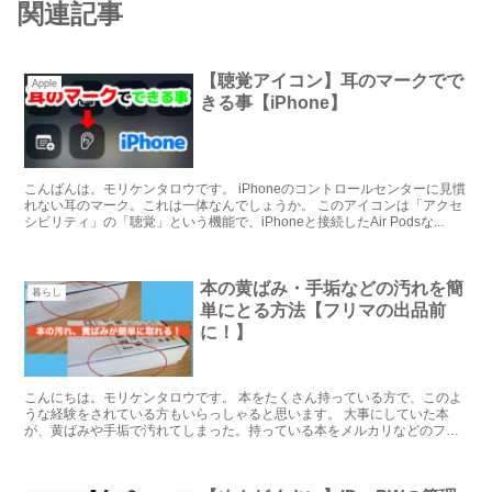
関連記事
【聴覚アイコン】耳のマークでで
Apple
きる事【iPhone】
こんばんは。モリケンタロウです。 iPhoneのコントロールセンターに見慣
れない耳のマーク。これは一体なんでしょうか。 このアイコンは「アクセ
シビリティ」の「聴覚」という機能で、iPhoneと接続したAir Podsな...
本の黄ばみ・手垢などの汚れを簡
暮らし
単にとる方法【フリマの出品前
に！】
こんにちは。モリケンタロウです。 本をたくさん持っている方で、このよ
うな経験をされている方もいらっしゃると思います。 大事にしていた本
が、黄ばみや手垢で汚れてしまった。持っている本をメルカリなどのフリ
マで売りたいけど...