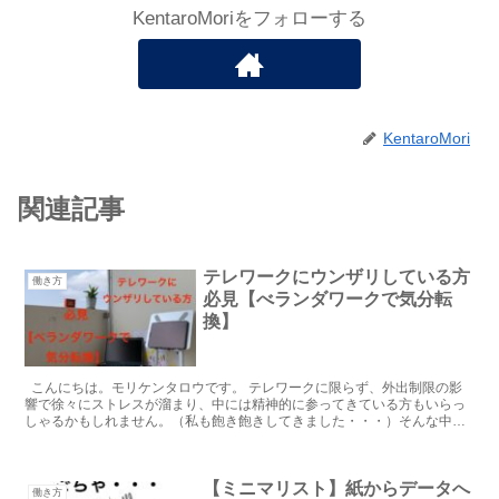
KentaroMoriをフォローする
KentaroMori
関連記事
テレワークにウンザリしている方
働き方
必見【べランダワークで気分転
換】
こんにちは。モリケンタロウです。 テレワークに限らず、外出制限の影
響で徐々にストレスが溜まり、中には精神的に参ってきている方もいらっ
しゃるかもしれません。（私も飽き飽きしてきました・・・）そんな中何
かいい...
【ミニマリスト】紙からデータへ
働き方