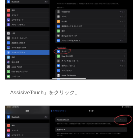
「AssisiveTouch」をクリック。