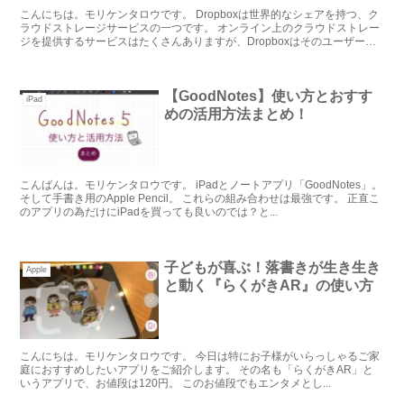
こんにちは。モリケンタロウです。 Dropboxは世界的なシェアを持つ、ク
ラウドストレージサービスの一つです。 オンライン上のクラウドストレー
ジを提供するサービスはたくさんありますが、Dropboxはそのユーザー数
と機...
【GoodNotes】使い方とおすす
iPad
めの活用方法まとめ！
こんばんは。モリケンタロウです。 iPadとノートアプリ「GoodNotes」。
そして手書き用のApple Pencil。 これらの組み合わせは最強です。 正直こ
のアプリの為だけにiPadを買っても良いのでは？と...
子どもが喜ぶ！落書きが生き生き
Apple
と動く『らくがきAR』の使い方
こんにちは。モリケンタロウです。 今日は特にお子様がいらっしゃるご家
庭におすすめしたいアプリをご紹介します。 その名も「らくがきAR」と
いうアプリで、お値段は120円。 このお値段でもエンタメとし...