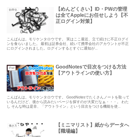
【めんどくさい】ID・PWの管理
効率化
は全てAppleにお任せしよう【不
正ログイン対策】
こんばんは。モリケンタロウです。 実はここ最近、立て続けに不正ログイ
ンを食らいました。 最初は証券会社、続いて携帯会社のアカウントが不正
にログインされました。ログインするとすぐに通知が...
GoodNotesで目次をつける方法
iPad
【アウトラインの使い方】
こんばんは。モリケンタロウです。 GoodNotesでたくさんノートを取って
いるんだけど、後から読みたいページを探すのが大変だなぁ・・・。 わた
し そんな時は是非、「アウトライン」という目次をつける機能を使...
【ミニマリスト】紙からデータへ
働き方
【職場編】