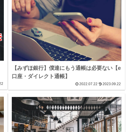
【みずほ銀行】僕達にもう通帳は必要ない【e
口座・ダイレクト通帳】
22
2022.07.22
2023.09.22