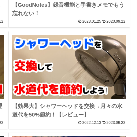
れ
【GoodNotes】録音機能と手書きメモでもう
忘れない！
12
2023.01.25
2023.09.22
理
【効果大】シャワーヘッドを交換→月々の水
道代を50%節約！【レビュー】
22
2022.12.13
2023.09.22